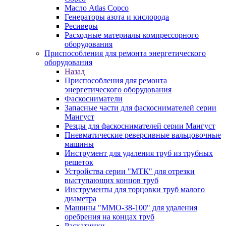
Масло Atlas Copco
Генераторы азота и кислорода
Ресиверы
Расходные материалы компрессорного
оборудования
Приспособления для ремонта энергетического
оборудования
Назад
Приспособления для ремонта
энергетического оборудования
Фаскосниматели
Запасные части для фаскоснимателей серии
Мангуст
Резцы для фаскоснимателей серии Мангуст
Пневматические реверсивные вальцовочные
машины
Инструмент для удаления труб из трубных
решеток
Устройства серии "МТК" для отрезки
выступающих концов труб
Инструменты для торцовки труб малого
диаметра
Машины "ММО-38-100" для удаления
оребрения на концах труб
Раскатники