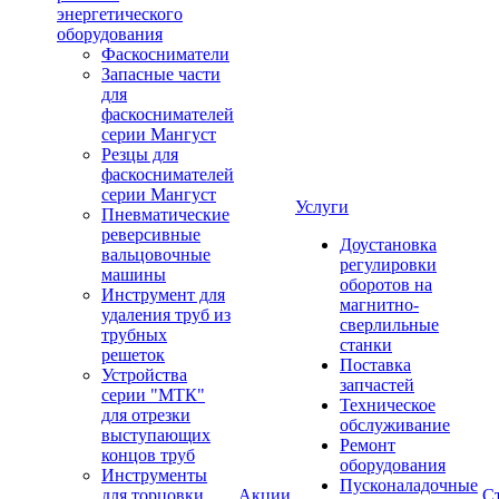
энергетического
оборудования
Фаскосниматели
Запасные части
для
фаскоснимателей
серии Мангуст
Резцы для
фаскоснимателей
серии Мангуст
Услуги
Пневматические
реверсивные
Доустановка
вальцовочные
регулировки
машины
оборотов на
Инструмент для
магнитно-
удаления труб из
сверлильные
трубных
станки
решеток
Поставка
Устройства
запчастей
серии "МТК"
Техническое
для отрезки
обслуживание
выступающих
Ремонт
концов труб
оборудования
Инструменты
Пусконаладочные
для торцовки
Акции
С