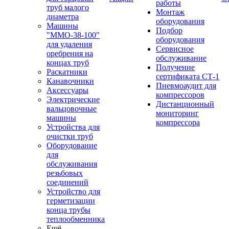
работы
труб малого
Монтаж
диаметра
оборудования
Машины
Подбор
"ММО-38-100"
оборудования
для удаления
Сервисное
оребрения на
обслуживание
концах труб
Получение
Раскатники
сертификата СТ-1
Канавочники
Пневмоаудит для
Аксессуары
компрессоров
Электрические
Дистанционный
вальцовочные
мониторинг
машины
компрессора
Устройства для
очистки труб
Оборудование
для
обслуживания
резьбовых
соединений
Устройство для
герметизации
конца трубы
теплообменника
Ещё