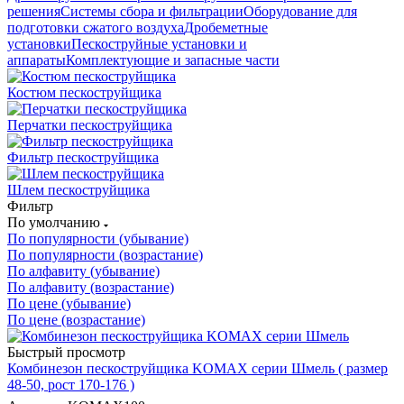
решения
Системы сбора и фильтрации
Оборудование для
подготовки сжатого воздуха
Дробеметные
установки
Пескоструйные установки и
аппараты
Комплектующие и запасные части
Костюм пескоструйщика
Перчатки пескоструйщика
Фильтр пескоструйщика
Шлем пескоструйщика
Фильтр
По умолчанию
По популярности (убывание)
По популярности (возрастание)
По алфавиту (убывание)
По алфавиту (возрастание)
По цене (убывание)
По цене (возрастание)
Быстрый просмотр
Комбинезон пескоструйщика KOMAX серии Шмель ( размер
48-50, рост 170-176 )