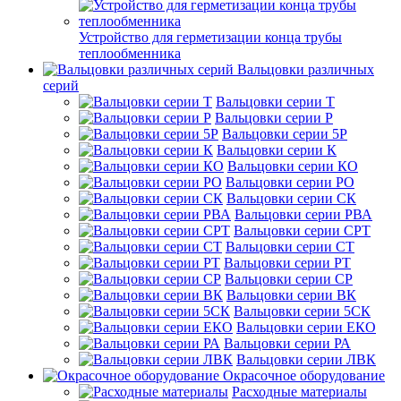
Устройство для герметизации конца трубы
теплообменника
Вальцовки различных
серий
Вальцовки серии Т
Вальцовки серии Р
Вальцовки серии 5Р
Вальцовки серии К
Вальцовки серии КО
Вальцовки серии РО
Вальцовки серии СК
Вальцовки серии РВА
Вальцовки серии СРТ
Вальцовки серии СТ
Вальцовки серии РТ
Вальцовки серии СР
Вальцовки серии ВК
Вальцовки серии 5СК
Вальцовки серии ЕКО
Вальцовки серии РА
Вальцовки серии ЛВК
Окрасочное оборудование
Расходные материалы