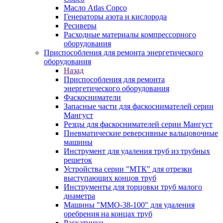
Масло Atlas Copco
Генераторы азота и кислорода
Ресиверы
Расходные материалы компрессорного
оборудования
Приспособления для ремонта энергетического
оборудования
Назад
Приспособления для ремонта
энергетического оборудования
Фаскосниматели
Запасные части для фаскоснимателей серии
Мангуст
Резцы для фаскоснимателей серии Мангуст
Пневматические реверсивные вальцовочные
машины
Инструмент для удаления труб из трубных
решеток
Устройства серии "МТК" для отрезки
выступающих концов труб
Инструменты для торцовки труб малого
диаметра
Машины "ММО-38-100" для удаления
оребрения на концах труб
Раскатники