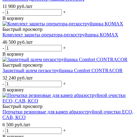
11 900
руб.
/шт
-
+
В корзину
Быстрый просмотр
Комплект защиты оператора-пескоструйщика КОМАХ
46 500
руб.
/шт
-
+
В корзину
Быстрый просмотр
Защитный шлем пескоструйщика Comfort CONTRACOR
32 240
руб.
/шт
-
+
В корзину
Быстрый просмотр
Перчатки резиновые для камер абразоструйной очистки ECO,
CAB, КСО
6 500
руб.
/шт
-
+
В корзину