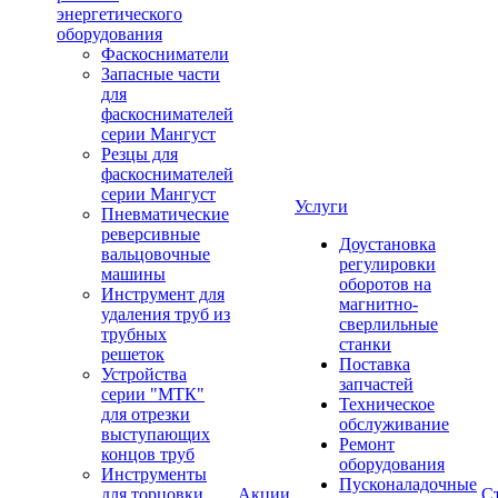
энергетического
оборудования
Фаскосниматели
Запасные части
для
фаскоснимателей
серии Мангуст
Резцы для
фаскоснимателей
серии Мангуст
Услуги
Пневматические
реверсивные
Доустановка
вальцовочные
регулировки
машины
оборотов на
Инструмент для
магнитно-
удаления труб из
сверлильные
трубных
станки
решеток
Поставка
Устройства
запчастей
серии "МТК"
Техническое
для отрезки
обслуживание
выступающих
Ремонт
концов труб
оборудования
Инструменты
Пусконаладочные
для торцовки
Акции
С