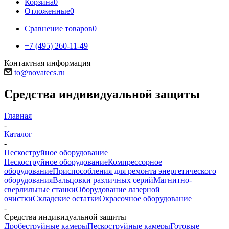
Корзина
0
Отложенные
0
Сравнение товаров
0
+7 (495) 260-11-49
Контактная информация
to@novatecs.ru
Средства индивидуальной защиты
Главная
-
Каталог
-
Пескоструйное оборудование
Пескоструйное оборудование
Компрессорное
оборудование
Приспособления для ремонта энергетического
оборудования
Вальцовки различных серий
Магнитно-
сверлильные станки
Оборудование лазерной
очистки
Складские остатки
Окрасочное оборудование
-
Средства индивидуальной защиты
Дробеструйные камеры
Пескоструйные камеры
Готовые