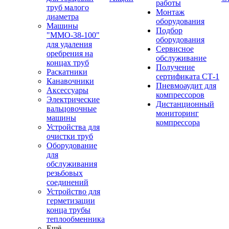
работы
труб малого
Монтаж
диаметра
оборудования
Машины
Подбор
"ММО-38-100"
оборудования
для удаления
Сервисное
оребрения на
обслуживание
концах труб
Получение
Раскатники
сертификата СТ-1
Канавочники
Пневмоаудит для
Аксессуары
компрессоров
Электрические
Дистанционный
вальцовочные
мониторинг
машины
компрессора
Устройства для
очистки труб
Оборудование
для
обслуживания
резьбовых
соединений
Устройство для
герметизации
конца трубы
теплообменника
Ещё