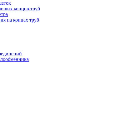
шеток
ающих концов труб
етра
ия на концах труб
оединений
еплообменника