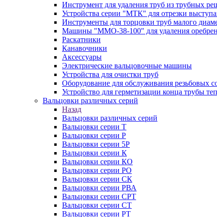
Инструмент для удаления труб из трубных ре
Устройства серии "МТК" для отрезки выступ
Инструменты для торцовки труб малого диам
Машины "ММО-38-100" для удаления оребрен
Раскатники
Канавочники
Аксессуары
Электрические вальцовочные машины
Устройства для очистки труб
Оборудование для обслуживания резьбовых с
Устройство для герметизации конца трубы т
Вальцовки различных серий
Назад
Вальцовки различных серий
Вальцовки серии Т
Вальцовки серии Р
Вальцовки серии 5Р
Вальцовки серии К
Вальцовки серии КО
Вальцовки серии РО
Вальцовки серии СК
Вальцовки серии РВА
Вальцовки серии СРТ
Вальцовки серии СТ
Вальцовки серии РТ