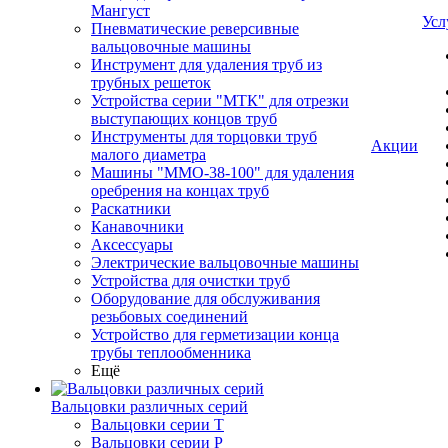
Мангуст
Усл
Пневматические реверсивные
вальцовочные машины
Инструмент для удаления труб из
трубных решеток
Устройства серии "МТК" для отрезки
выступающих концов труб
Инструменты для торцовки труб
Акции
малого диаметра
Машины "ММО-38-100" для удаления
оребрения на концах труб
Раскатники
Канавочники
Аксессуары
Электрические вальцовочные машины
Устройства для очистки труб
Оборудование для обслуживания
резьбовых соединений
Устройство для герметизации конца
трубы теплообменника
Ещё
Вальцовки различных серий
Вальцовки серии Т
Вальцовки серии Р