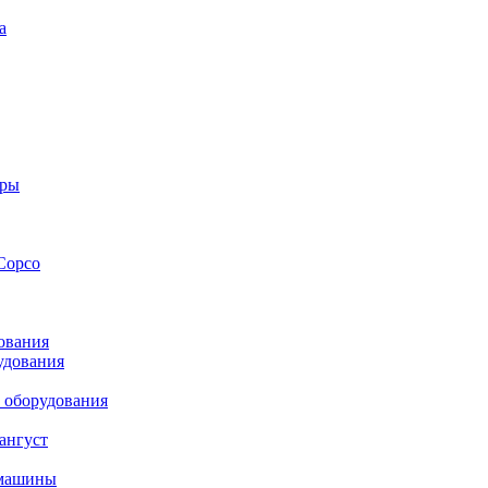
а
оры
Copco
ования
удования
 оборудования
ангуст
 машины